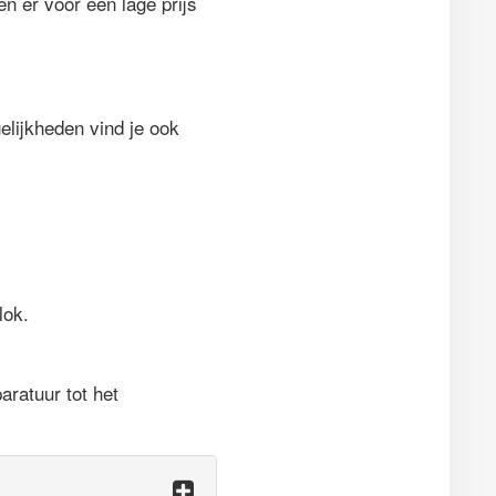
n er voor een lage prijs
lijkheden vind je ook
lok.
ratuur tot het