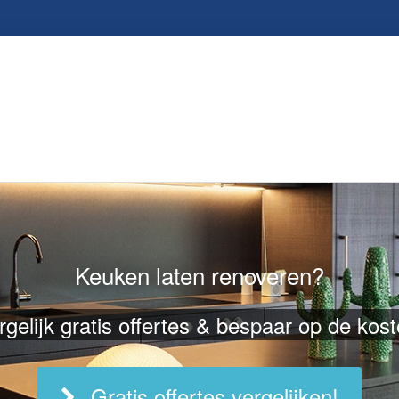
Keuken laten renoveren?
rgelijk gratis offertes & bespaar op de kost
Gratis offertes vergelijken!