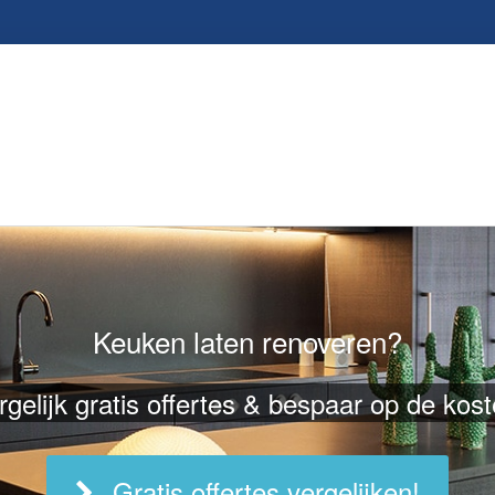
Keuken laten renoveren?
rgelijk gratis offertes & bespaar op de kost
Gratis offertes vergelijken!