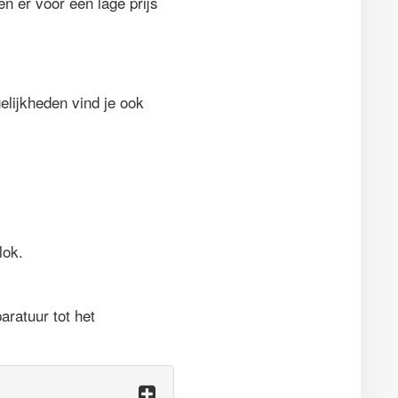
n er voor een lage prijs
lijkheden vind je ook
lok.
ratuur tot het