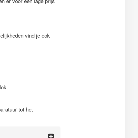
n er voor een lage prijs
lijkheden vind je ook
lok.
ratuur tot het