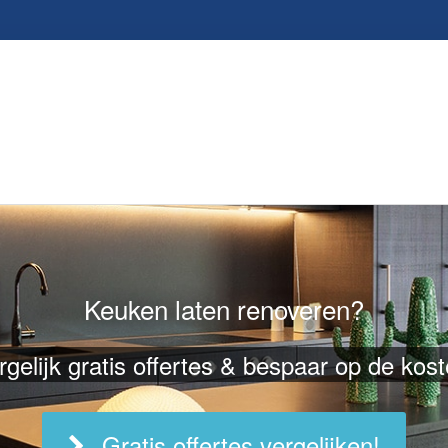
Keuken laten renoveren?
rgelijk gratis offertes & bespaar op de kost
Gratis offertes vergelijken!