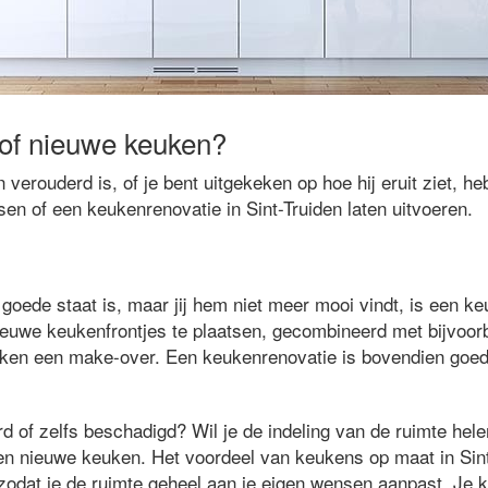
of nieuwe keuken?
verouderd is, of je bent uitgekeken op hoe hij eruit ziet, he
en of een keukenrenovatie in Sint-Truiden laten uitvoeren.
goede staat is, maar jij hem niet meer mooi vindt, is een k
nieuwe keukenfrontjes te plaatsen, gecombineerd met bijvoor
euken een make-over. Een keukenrenovatie is bovendien goe
rd of zelfs beschadigd? Wil je de indeling van de ruimte hel
en nieuwe keuken. Het voordeel van keukens op maat in Sint-
zodat je de ruimte geheel aan je eigen wensen aanpast. Je 