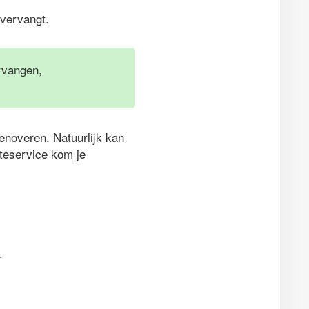
 vervangt.
ervangen,
enoveren. Natuurlijk kan
rteservice kom je
.