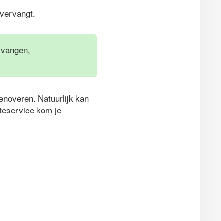
 vervangt.
ervangen,
enoveren. Natuurlijk kan
rteservice kom je
.