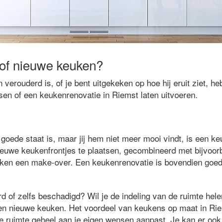
of nieuwe keuken?
verouderd is, of je bent uitgekeken op hoe hij eruit ziet, he
sen of een keukenrenovatie in Riemst laten uitvoeren.
goede staat is, maar jij hem niet meer mooi vindt, is een k
nieuwe keukenfrontjes te plaatsen, gecombineerd met bijvoor
euken een make-over. Een keukenrenovatie is bovendien goe
rd of zelfs beschadigd? Wil je de indeling van de ruimte hel
en nieuwe keuken. Het voordeel van keukens op maat in Rie
de ruimte geheel aan je eigen wensen aanpast. Je kan er ook