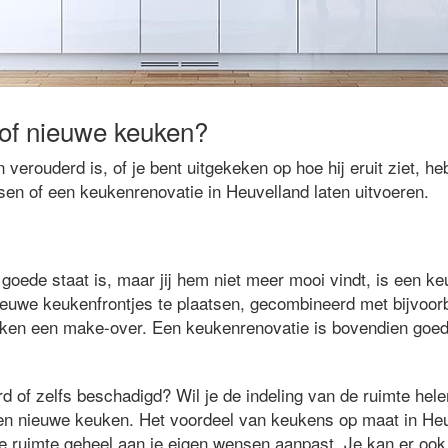
of nieuwe keuken?
verouderd is, of je bent uitgekeken op hoe hij eruit ziet, he
sen of een keukenrenovatie in Heuvelland laten uitvoeren.
goede staat is, maar jij hem niet meer mooi vindt, is een k
nieuwe keukenfrontjes te plaatsen, gecombineerd met bijvoor
euken een make-over. Een keukenrenovatie is bovendien goe
rd of zelfs beschadigd? Wil je de indeling van de ruimte hel
en nieuwe keuken. Het voordeel van keukens op maat in Heuv
de ruimte geheel aan je eigen wensen aanpast. Je kan er ook