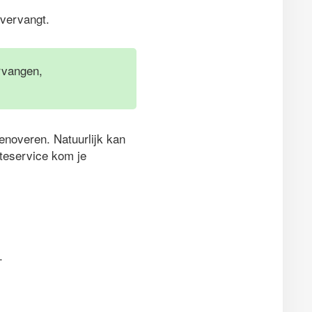
 vervangt.
ervangen,
enoveren. Natuurlijk kan
rteservice kom je
.