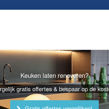
Keuken laten renoveren?
rgelijk gratis offertes & bespaar op de kost
Gratis offertes vergelijken!